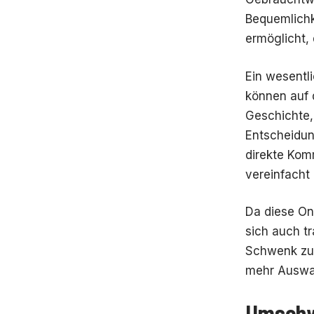
Bequemlichk
ermöglicht,
Ein wesentli
können auf d
Geschichte,
Entscheidung
direkte Kom
vereinfacht
Da diese On
sich auch tr
Schwenk zur
mehr Auswah
Umschwe