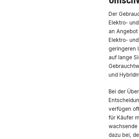
Der Gebrauc
Elektro- un
an Angebot 
Elektro- un
geringeren 
auf lange Si
Gebrauchtwa
und Hybridm
Bei der Übe
Entscheidun
verfügen of
für Käufer 
wachsende I
dazu bei, d