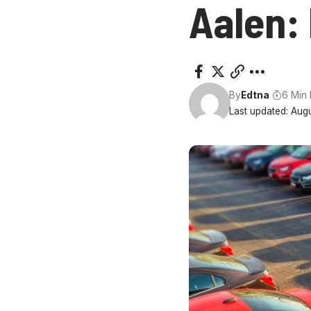
Aalen: 
By
Edtna
6 Min
Last updated: Augu