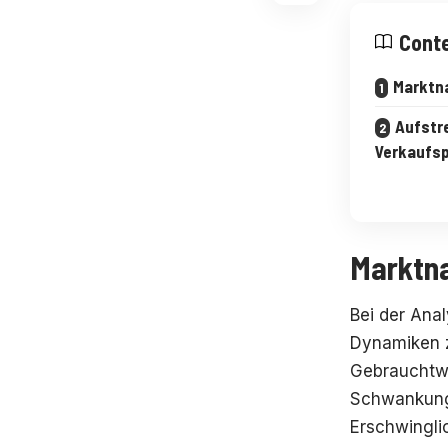
Cont
Marktn
Aufstr
Verkaufs
Marktn
Bei der Ana
Dynamiken z
Gebrauchtwa
Schwankunge
Erschwingli