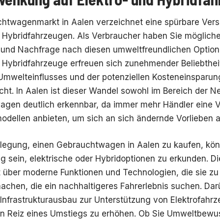
htwagenmarkt in Aalen verzeichnet eine spürbare Vers
d Hybridfahrzeugen. Als Verbraucher haben Sie möglic
und Nachfrage nach diesen umweltfreundlichen Optionen
d Hybridfahrzeuge erfreuen sich zunehmender Beliebthei
Umwelteinflusses und der potenziellen Kosteneinsparung
cht. In Aalen ist dieser Wandel sowohl im Bereich der N
gen deutlich erkennbar, da immer mehr Händler eine Vi
odellen anbieten, um sich an sich ändernde Vorlieben 
rlegung, einen Gebrauchtwagen in Aalen zu kaufen, kön
g sein, elektrische oder Hybridoptionen zu erkunden. D
t über moderne Funktionen und Technologien, die sie zu
machen, die ein nachhaltigeres Fahrerlebnis suchen. Dar
nfrastrukturausbau zur Unterstützung von Elektrofahrz
en Reiz eines Umstiegs zu erhöhen. Ob Sie Umweltbewuss