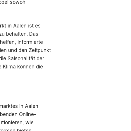
obei sowohl
t in Aalen ist es
u behalten. Das
elfen, informierte
ien und den Zeitpunkt
ie Saisonalität der
e Klima können die
marktes in Aalen
ebenden Online-
tionieren, wie
formen bieten