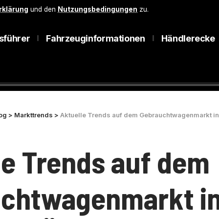
rklärung
und den
Nutzungsbedingungen
zu.
sführer
Fahrzeuginformationen
Händlerecke
og
>
Markttrends
>
Aktuelle Trends auf dem Gebrauchtwagenmarkt in Aale
le Trends auf dem
chtwagenmarkt i